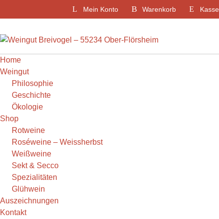
Weiter
Mein Konto
Warenkorb
Kasse
zum
Inhalt
Home
Weingut
Philosophie
Geschichte
Ökologie
Shop
Rotweine
Roséweine – Weissherbst
Weißweine
Sekt & Secco
Spezialitäten
Glühwein
Auszeichnungen
Kontakt