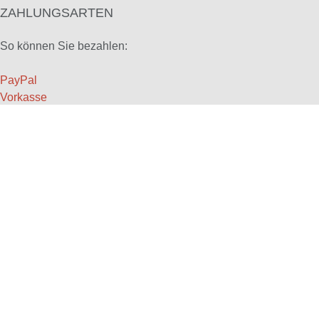
ZAHLUNGSARTEN
So können Sie bezahlen:
PayPal
Vorkasse
Auf Rechnung
Bar bei Abholung
INFORMATIONEN
Startseite
Impressum
Datenschutz
AGB
Versandkosten
Widerruf
Kontaktformular