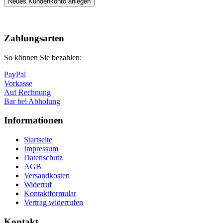
Neues Kundenkonto anlegen
Nach
oben
Zahlungsarten
So können Sie bezahlen:
PayPal
Vorkasse
Auf Rechnung
Bar bei Abholung
Informationen
Startseite
Impressum
Datenschutz
AGB
Versandkosten
Widerruf
Kontaktformular
Vertrag widerrufen
Kontakt