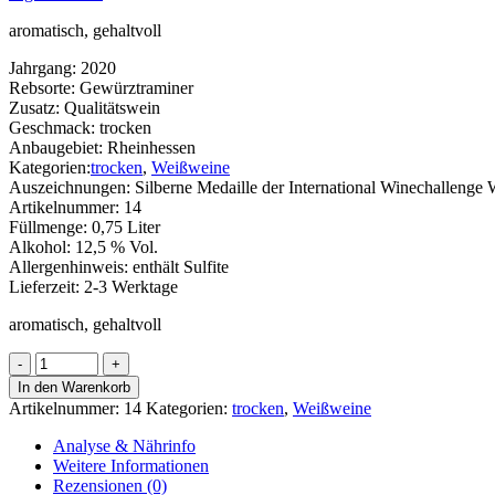
aromatisch, gehaltvoll
Jahrgang:
2020
Rebsorte:
Gewürztraminer
Zusatz:
Qualitätswein
Geschmack:
trocken
Anbaugebiet:
Rheinhessen
Kategorien:
trocken
,
Weißweine
Auszeichnungen:
Silberne Medaille der International Winechallenge
Artikelnummer:
14
Füllmenge:
0,75 Liter
Alkohol:
12,5 % Vol.
Allergenhinweis:
enthält Sulfite
Lieferzeit:
2-3 Werktage
aromatisch, gehaltvoll
Gewürztraminer
Menge
In den Warenkorb
Artikelnummer:
14
Kategorien:
trocken
,
Weißweine
Analyse & Nährinfo
Weitere Informationen
Rezensionen (0)