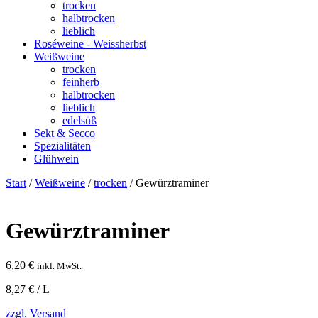
trocken
halbtrocken
lieblich
Roséweine - Weissherbst
Weißweine
trocken
feinherb
halbtrocken
lieblich
edelsüß
Sekt & Secco
Spezialitäten
Glühwein
Start
/
Weißweine
/
trocken
/ Gewürztraminer
Gewürztraminer
6,20
€
inkl. MwSt.
8,27 € / L
zzgl. Versand