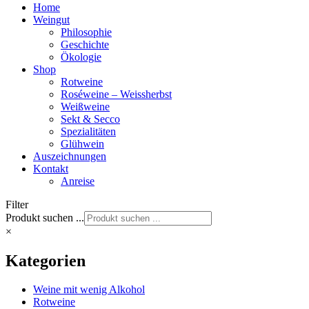
Home
Weingut
Philosophie
Geschichte
Ökologie
Shop
Rotweine
Roséweine – Weissherbst
Weißweine
Sekt & Secco
Spezialitäten
Glühwein
Auszeichnungen
Kontakt
Anreise
Filter
Produkt suchen ...
×
Kategorien
Weine mit wenig Alkohol
Rotweine