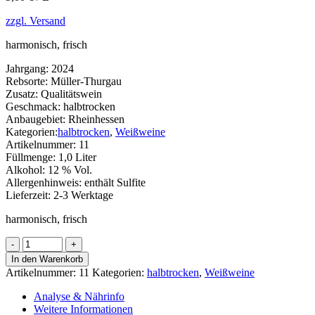
zzgl. Versand
harmonisch, frisch
Jahrgang:
2024
Rebsorte:
Müller-Thurgau
Zusatz:
Qualitätswein
Geschmack:
halbtrocken
Anbaugebiet:
Rheinhessen
Kategorien:
halbtrocken
,
Weißweine
Artikelnummer:
11
Füllmenge:
1,0 Liter
Alkohol:
12 % Vol.
Allergenhinweis:
enthält Sulfite
Lieferzeit:
2-3 Werktage
harmonisch, frisch
Müller-
Thurgau
In den Warenkorb
Menge
Artikelnummer:
11
Kategorien:
halbtrocken
,
Weißweine
Analyse & Nährinfo
Weitere Informationen