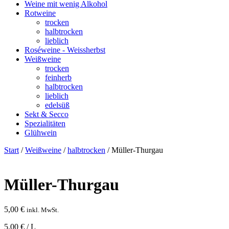
Weine mit wenig Alkohol
Rotweine
trocken
halbtrocken
lieblich
Roséweine - Weissherbst
Weißweine
trocken
feinherb
halbtrocken
lieblich
edelsüß
Sekt & Secco
Spezialitäten
Glühwein
Start
/
Weißweine
/
halbtrocken
/ Müller-Thurgau
Müller-Thurgau
5,00
€
inkl. MwSt.
5,00 € / L