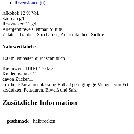
Rezensionen (0)
Alkohol:
12 % Vol.
Säure:
5 g/l
Restzucker:
11 g/l
Allergenhinweis:
enthält Sulfite
Zutaten:
Trauben, Saccharose
, Antioxidantien:
Sulfite
Nährwerttabelle
100 ml enthalten durchschnittlich
Brennwert:
318 kJ / 76 kcal
Kohlenhydrate:
11
davon Zucker
11
Textliche Zusammenfassung
Enthält geringfügige Mengen von Fett,
gesättigten Fettsäuren, Eiweiß und Salz.
Zusätzliche Information
geschmack
halbtrocken