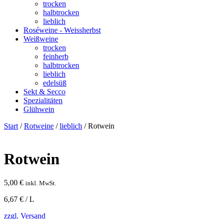
trocken
halbtrocken
lieblich
Roséweine - Weissherbst
Weißweine
trocken
feinherb
halbtrocken
lieblich
edelsüß
Sekt & Secco
Spezialitäten
Glühwein
Start
/
Rotweine
/
lieblich
/ Rotwein
Rotwein
5,00
€
inkl. MwSt.
6,67 € / L
zzgl. Versand