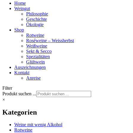
Home
Weingut
Philosophie
Geschichte
Ökologie
Shop
Rotweine
Roséweine – Weissherbst
Weißweine
Sekt & Secco
Spezialitäten
Glühwein
Auszeichnungen
Kontakt
Anreise
Filter
Produkt suchen ...
×
Kategorien
Weine mit wenig Alkohol
Rotweine